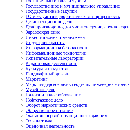
Гостиничный бизнес и туризм
Государственное и муниципальное управление
Государственные закупки
ГО и ЧС, антитеррористическая защищенность
Дезинфекционное дело
Делопроизводство, документоведение, архивоведен
Здравоохранение
Инвестиционный менеджмент
Индустрия красоты
Информационная безопасность
Информационные технологии
Испытательные лаборатории
Кадастровая деятельность
Культура и искусство
Ландшафтный дизайн
Маркетинг
Маркшейдерское дело, геодезия, инженерные изыс
Музейное дело
Налоги и налогообложение
Нефтегазовое дело
Оборот наркотических средств
Общественное питание
Оказание первой помощи пострадавшим
Охрана труда
Оценочная деятельность