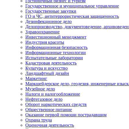
Гостиничный бизнес и туризм
Государственное и муниципальное управление
Государственные закупки
ГО и ЧС, антитеррористическая защищенность
Дезинфекционное дело
Делопроизводство, документоведение, архивоведен
Здравоохранение
Инвестиционный менеджмент
Индустрия красоты
Информационная безопасность
Информационные технологии
Испытательные лаборатории
Кадастровая деятельность
Культура и искусство
Ландшафтный дизайн
Маркетинг
Маркшейдерское дело, геодезия, инженерные изыс
Музейное дело
Налоги и налогообложение
Нефтегазовое дело
Оборот наркотических средств
Общественное питание
Оказание первой помощи пострадавшим
Охрана труда
Оценочная деятельность