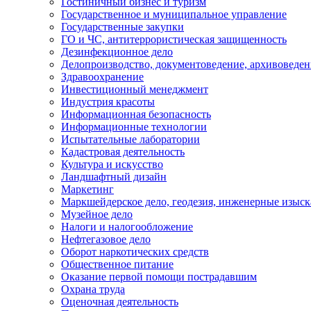
Гостиничный бизнес и туризм
Государственное и муниципальное управление
Государственные закупки
ГО и ЧС, антитеррористическая защищенность
Дезинфекционное дело
Делопроизводство, документоведение, архивоведен
Здравоохранение
Инвестиционный менеджмент
Индустрия красоты
Информационная безопасность
Информационные технологии
Испытательные лаборатории
Кадастровая деятельность
Культура и искусство
Ландшафтный дизайн
Маркетинг
Маркшейдерское дело, геодезия, инженерные изыс
Музейное дело
Налоги и налогообложение
Нефтегазовое дело
Оборот наркотических средств
Общественное питание
Оказание первой помощи пострадавшим
Охрана труда
Оценочная деятельность